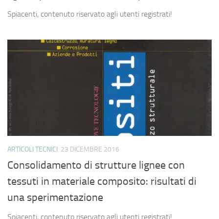
Spiacenti, contenuto riservato agli utenti registrati!
ARTICOLI TECNICI
23 DICEMBRE 2016
Consolidamento di strutture lignee con
tessuti in materiale composito: risultati di
una sperimentazione
Spiacenti, contenuto riservato agli utenti registrati!