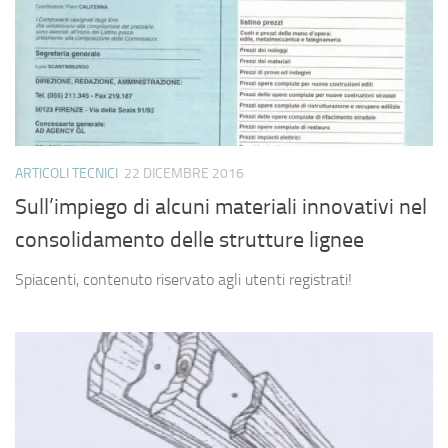
ARTICOLI TECNICI
22 DICEMBRE 2016
Sull’impiego di alcuni materiali innovativi nel
consolidamento delle strutture lignee
Spiacenti, contenuto riservato agli utenti registrati!