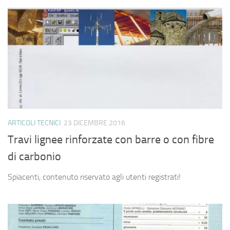
ARTICOLI TECNICI
23 DICEMBRE 2016
Travi lignee rinforzate con barre o con fibre
di carbonio
Spiacenti, contenuto riservato agli utenti registrati!