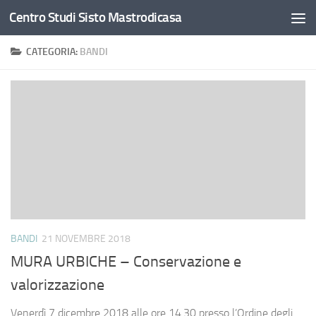
Centro Studi Sisto Mastrodicasa
Salta al contenuto
CATEGORIA:
BANDI
BANDI
21 NOVEMBRE 2018
MURA URBICHE – Conservazione e
valorizzazione
Venerdì 7 dicembre 2018 alle ore 14.30 presso l’Ordine degli