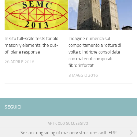
In situ full-scale tests for old
Indagine numerica sul
masonry elements: the out-
comportamento a rottura di
of-plane response
volte cilindriche consolidate
con materiali compositi
28 APRILE 2016
fibrorinforzati
3 MAGGIO 2016
SEGUICI:
ARTICOLO SUCCESSIVO
Seismic upgrading of masonry structures with FRP