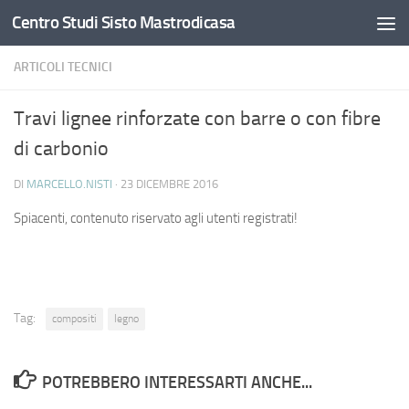
Centro Studi Sisto Mastrodicasa
Salta al contenuto
ARTICOLI TECNICI
Travi lignee rinforzate con barre o con fibre
di carbonio
DI
MARCELLO.NISTI
·
23 DICEMBRE 2016
Spiacenti, contenuto riservato agli utenti registrati!
Tag:
compositi
legno
POTREBBERO INTERESSARTI ANCHE...