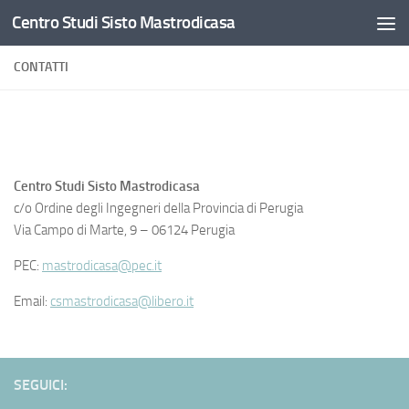
Centro Studi Sisto Mastrodicasa
Salta al contenuto
CONTATTI
Centro Studi Sisto Mastrodicasa
c/o Ordine degli Ingegneri della Provincia di Perugia
Via Campo di Marte, 9 – 06124 Perugia
PEC:
mastrodicasa@pec.it
Email:
csmastrodicasa@libero.it
SEGUICI: