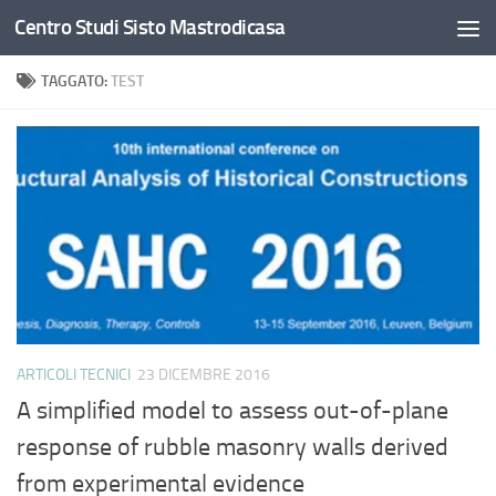
Centro Studi Sisto Mastrodicasa
Salta al contenuto
TAGGATO:
TEST
ARTICOLI TECNICI
23 DICEMBRE 2016
A simplified model to assess out-of-plane
response of rubble masonry walls derived
from experimental evidence