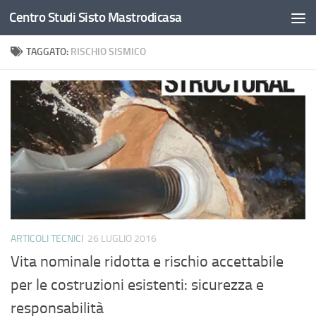
Centro Studi Sisto Mastrodicasa
Salta al contenuto
TAGGATO:
RISCHIO SISMICO
ARTICOLI TECNICI
26 LUGLIO 2016
Vita nominale ridotta e rischio accettabile
per le costruzioni esistenti: sicurezza e
responsabilità