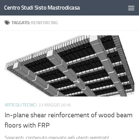
Centro Studi Sisto Mastrodicasa
Salta al contenuto
TAGGATO:
REINFORCING
ARTICOLI TECNICI
23 MAGGIO 2016
In-plane shear reinforcement of wood beam
floors with FRP
Spiacenti, contenuto riservato agli utenti registrati!