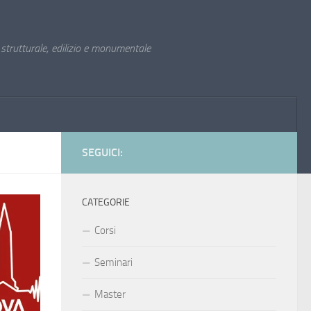
trutturale, edilizio e monumentale
SEGUICI:
CATEGORIE
Corsi
Seminari
Master