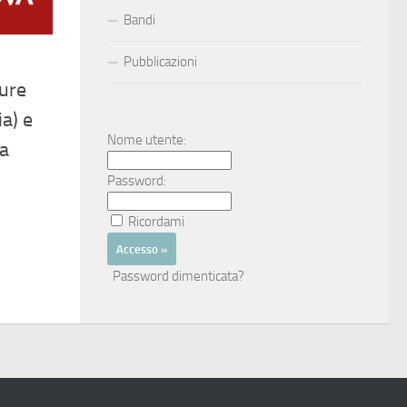
Bandi
Pubblicazioni
ure
ia) e
Nome utente:
 a
Password:
Ricordami
Password dimenticata?