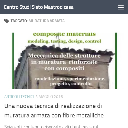
Centro Studi Sisto Mastrodicasa
Salta al contenuto
TAGGATO:
MURATURA ARMATA
ARTICOLI TECNICI
3 MAGGIO 2016
Una nuova tecnica di realizzazione di
muratura armata con fibre metalliche
Spiacenti, contenuto riservato agli utenti registrati!