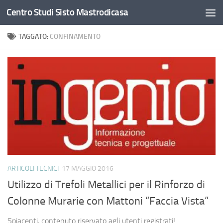
Centro Studi Sisto Mastrodicasa
Salta al contenuto
TAGGATO:
CONFINAMENTO
ARTICOLI TECNICI
17 MAGGIO 2016
Utilizzo di Trefoli Metallici per il Rinforzo di
Colonne Murarie con Mattoni “Faccia Vista”
Spiacenti, contenuto riservato agli utenti registrati!