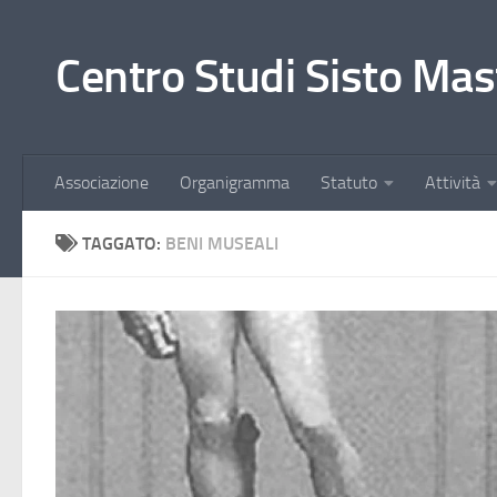
Salta al contenuto
Centro Studi Sisto Mas
Associazione
Organigramma
Statuto
Attività
TAGGATO:
BENI MUSEALI