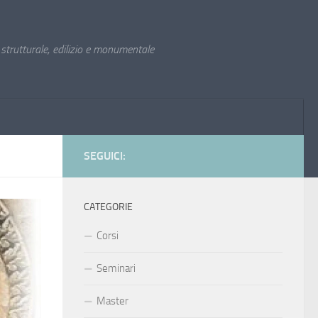
trutturale, edilizio e monumentale
SEGUICI:
CATEGORIE
Corsi
Seminari
Master