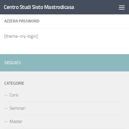
Centro Studi Sisto Mastrodicasa
Salta al contenuto
AZZERA PASSWORD
[theme-my-login]
SEGUICI:
CATEGORIE
Corsi
Seminari
Master