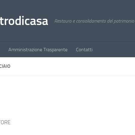
trodicasa
Restauro e consolidamento del patrimonio s
Amministrazione Trasparente
Contatti
CIAIO
ITORE