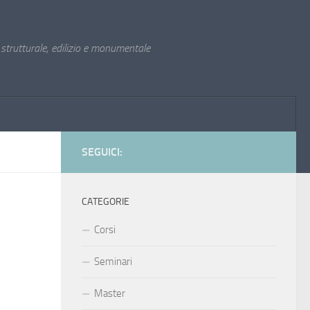
trutturale, edilizio e monumentale
SEGUICI:
CATEGORIE
Corsi
Seminari
Master