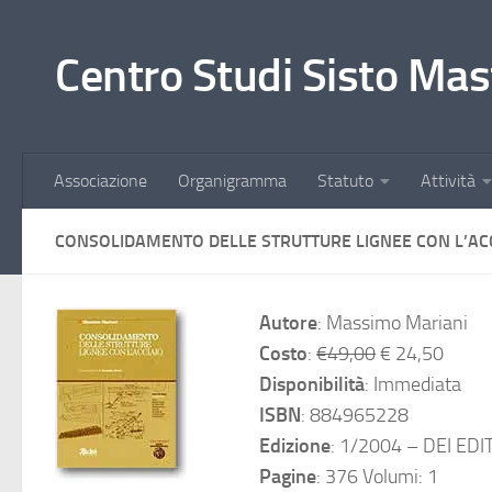
Salta al contenuto
Centro Studi Sisto Mas
Associazione
Organigramma
Statuto
Attività
CONSOLIDAMENTO DELLE STRUTTURE LIGNEE CON L’AC
Autore
: Massimo Mariani
Costo
:
€49,00
€ 24,50
Disponibilità
: Immediata
ISBN
: 884965228
Edizione
: 1/2004 – DEI ED
Pagine
: 376 Volumi: 1