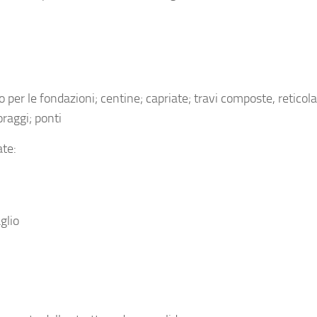
no per le fondazioni; centine; capriate; travi composte, reticola
oraggi; ponti
ate:
glio