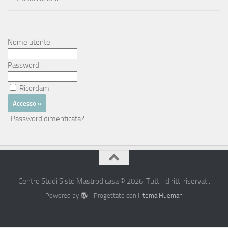
Nome utente:
Password:
Ricordami
Password dimenticata?
Centro Studi Sisto Mastrodicasa © 2026. Tutti i diritti riservati.
Powered by
- Progettato con il
tema Hueman