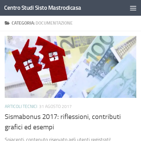
Centro Studi Sisto Mastrodicasa
Salta al contenuto
CATEGORIA:
DOCUMENTAZIONE
ARTICOLI TECNICI
31 AGOSTO 2017
Sismabonus 2017: riflessioni, contributi
grafici ed esempi
Spiacenti, contenuto riservato agli utenti registrati!